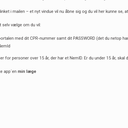
inket i mailen – et nyt vindue vil nu åbne sig og du vil her kunne se, at
 selv vælge om du vil:
portalen med dit CPR-nummer samt dit PASSWORD (det du netop har o
NemId
for personer over 15 år, der har et NemID. Er du under 15 år, skal du 
nte app´en
min læge