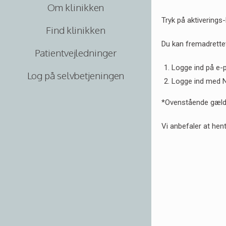
Om klinikken
Tryk på aktiverings-l
Find klinikken
Du kan fremadrettet
Patientvejledninger
Logge ind på e-
Log på selvbetjeningen
Logge ind med 
*Ovenstående gælder 
Vi anbefaler at he