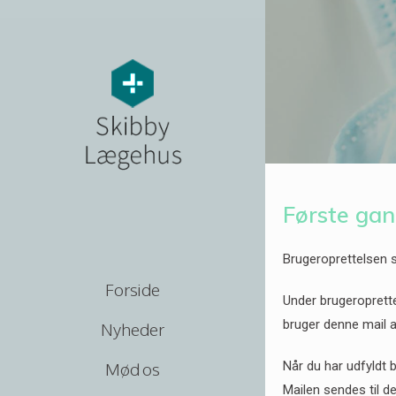
Første gan
Brugeroprettelsen s
Forside
Under brugeroprette
bruger denne mail ad
Nyheder
Når du har udfyldt 
Mød os
Mailen sendes til d