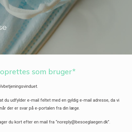
se
 oprettes som bruger*
lvbetjeningsvinduet.
at du udfylder e-mail feltet med en gyldig e-mail adresse, da vi
 når der er svar på e-portalen fra din læge.
ager du kort efter en mail fra “noreply@besoeglaegen.dk”.