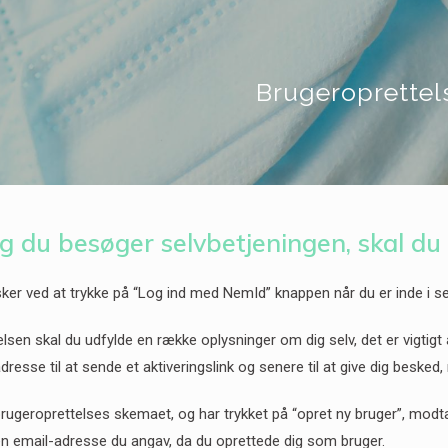
Brugeroprettel
g du besøger selvbetjeningen, skal du
ker ved at trykke på “Log ind med NemId” knappen når du er inde i se
lsen skal du udfylde en række oplysninger om dig selv, det er vigtigt 
resse til at sende et aktiveringslink og senere til at give dig besked,
brugeroprettelses skemaet, og har trykket på “opret ny bruger”, modt
en email-adresse du angav, da du oprettede dig som bruger.