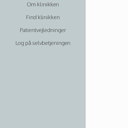
Om klinikken
Find klinikken
Patientvejledninger
Log på selvbetjeningen