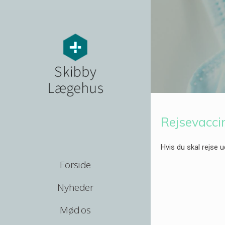
Rejsevacci
Hvis du skal rejse u
Forside
Nyheder
Mød os